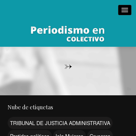
Toggl
navig
->
Nube de etiquetas
TRIBUNAL DE JUSTICIA ADMINISTRATIVA
Partidos políticos
Isla Mujeres
Cruceros