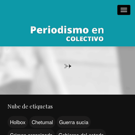
Toggl
navig
->
Nube de etiquetas
Holbox
Chetumal
Guerra sucia
Crimen organizado
Gobierno del estado