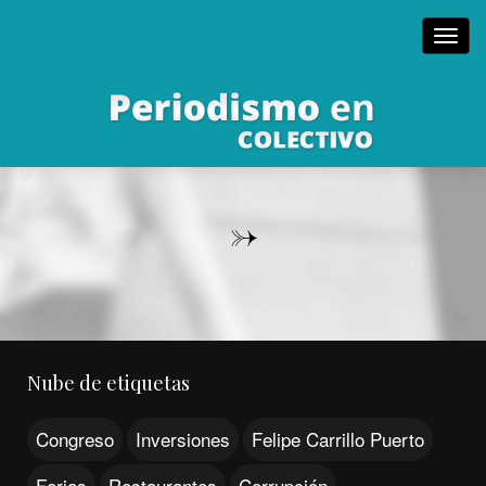
Toggl
navig
->
Nube de etiquetas
Congreso
Inversiones
Felipe Carrillo Puerto
Ferias
Restaurantes
Corrupción