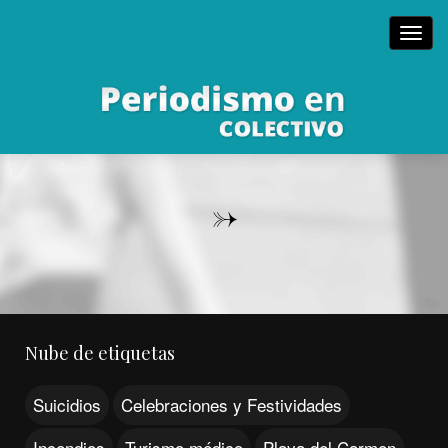
Toggl
navig
->
Nube de etiquetas
Suicidios
Celebraciones y Festividades
Incendios
Turismo médico
Playa del Carmen